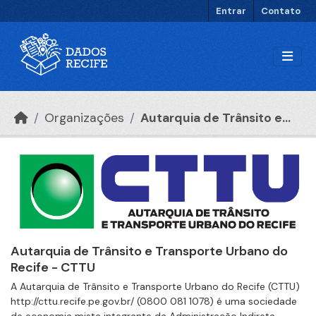
Ir para o conteúdo principal
Entrar
Contato
Organizações
Autarquia de Trânsito e...
Autarquia de Trânsito e Transporte Urbano do
Recife - CTTU
A Autarquia de Trânsito e Transporte Urbano do Recife (CTTU)
http://cttu.recife.pe.gov.br/ (0800 081 1078) é uma sociedade