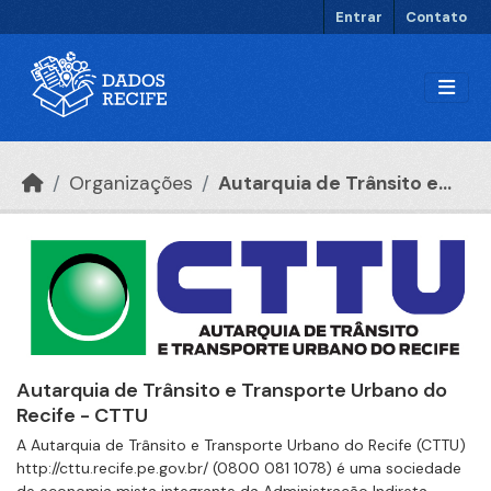
Ir para o conteúdo principal
Entrar
Contato
Organizações
Autarquia de Trânsito e...
Autarquia de Trânsito e Transporte Urbano do
Recife - CTTU
A Autarquia de Trânsito e Transporte Urbano do Recife (CTTU)
http://cttu.recife.pe.gov.br/ (0800 081 1078) é uma sociedade