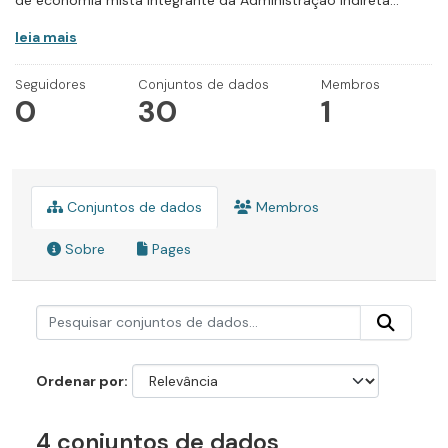
de economia mista integrante da Administração Indireta...
leia mais
Seguidores
Conjuntos de dados
Membros
0
30
1
Conjuntos de dados
Membros
Sobre
Pages
Ordenar por
4 conjuntos de dados