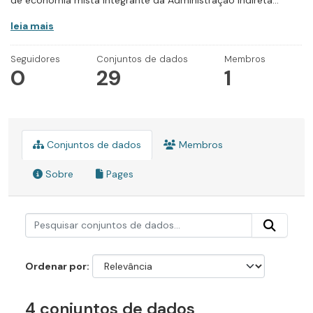
de economia mista integrante da Administração Indireta...
leia mais
Seguidores
Conjuntos de dados
Membros
0
29
1
Conjuntos de dados
Membros
Sobre
Pages
Ordenar por
4 conjuntos de dados