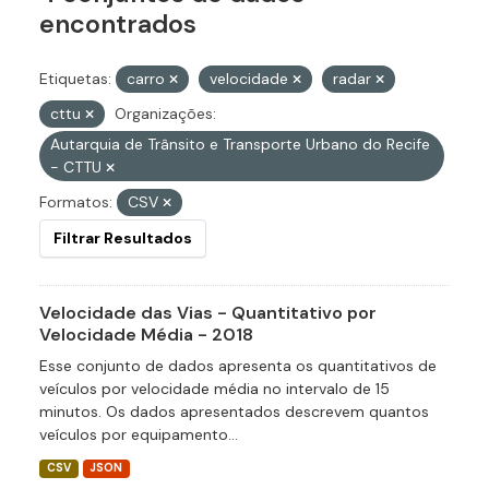
encontrados
Etiquetas:
carro
velocidade
radar
cttu
Organizações:
Autarquia de Trânsito e Transporte Urbano do Recife
- CTTU
Formatos:
CSV
Filtrar Resultados
Velocidade das Vias - Quantitativo por
Velocidade Média - 2018
Esse conjunto de dados apresenta os quantitativos de
veículos por velocidade média no intervalo de 15
minutos. Os dados apresentados descrevem quantos
veículos por equipamento...
CSV
JSON