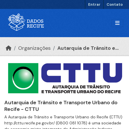
Ir para o conteúdo principal
Entrar
Contato
Organizações
Autarquia de Trânsito e...
Autarquia de Trânsito e Transporte Urbano do
Recife - CTTU
A Autarquia de Trânsito e Transporte Urbano do Recife (CTTU)
http://cttu.recife.pe.gov.br/ (0800 081 1078) é uma sociedade