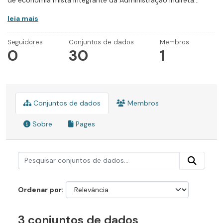
de economia mista integrante da Administração Indireta...
leia mais
Seguidores
Conjuntos de dados
Membros
0
30
1
Conjuntos de dados
Membros
Sobre
Pages
Ordenar por
3 conjuntos de dados