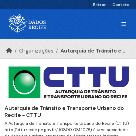
Ir para o conteúdo principal
Entrar
Contato
Organizações
Autarquia de Trânsito e...
Autarquia de Trânsito e Transporte Urbano do
Recife - CTTU
A Autarquia de Trânsito e Transporte Urbano do Recife (CTTU)
http://cttu.recife.pe.gov.br/ (0800 081 1078) é uma sociedade