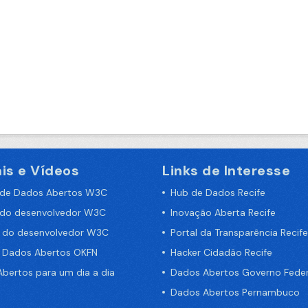
is e Vídeos
Links de Interesse
 de Dados Abertos W3C
Hub de Dados Recife
 do desenvolvedor W3C
Inovação Aberta Recife
a do desenvolvedor W3C
Portal da Transparência Recife
e Dados Abertos OKFN
Hacker Cidadão Recife
bertos para um dia a dia
Dados Abertos Governo Feder
Dados Abertos Pernambuco