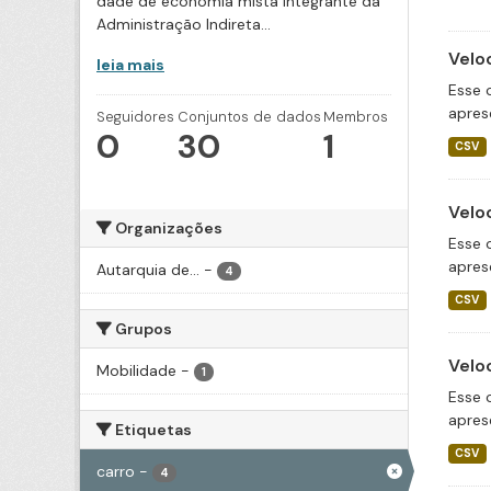
dade de economia mista integrante da
Administração Indireta...
Velo
leia mais
Esse 
apres
Seguidores
Conjuntos de dados
Membros
0
30
1
CSV
Velo
Organizações
Esse 
apres
Autarquia de...
-
4
CSV
Grupos
Velo
Mobilidade
-
1
Esse 
apres
Etiquetas
CSV
carro
-
4