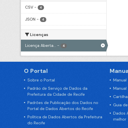
CSV
-
4
JSON
-
4
Licenças
Licença Aberta...
-
4
O Portal
Manua
Sobre o Portal
Manual
Padrão de Serviço de Dados da
Manual
Prefeitura da Cidade de Recife
Cartilh
Padrões de Publicação dos Dados no
Guia d
Portal de Dados Abertos do Recife
Dados A
Política de Dados Abertos da Prefeitura
melhor
do Recife