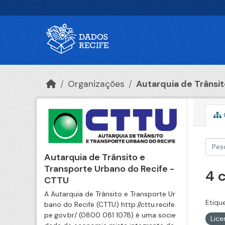
Ir para o conteúdo principal
Organizações
Autarquia de Trânsito
Autarquia de Trânsito e
Transporte Urbano do Recife -
4 
CTTU
A Autarquia de Trânsito e Transporte Ur
Etiqu
bano do Recife (CTTU) http://cttu.recife.
pe.gov.br/ (0800 081 1078) é uma socie
Lic