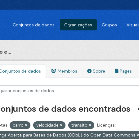
Conjuntos de dados
Organizações
Grupos
Visua
 e...
Conjuntos de dados
Membros
Sobre
Pages
conjuntos de dados encontrados
etas:
carro
velocidade
transito
Licenças:
ença Aberta para Bases de Dados (ODbL) do Open Data Commons