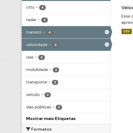
cttu
-
Velo
4
Esse 
radar
-
4
apres
transito
-
CSV
4
velocidade
-
4
vias
-
4
mobilidade
-
3
transporte
-
3
veículo
-
3
vias públicas
-
3
Mostrar mais Etiquetas
Formatos