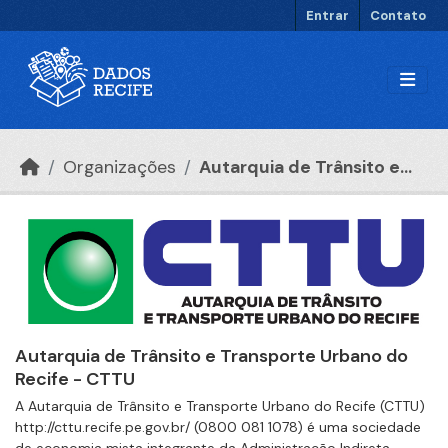
Ir para o conteúdo principal
Entrar
Contato
Organizações
Autarquia de Trânsito e...
Autarquia de Trânsito e Transporte Urbano do
Recife - CTTU
A Autarquia de Trânsito e Transporte Urbano do Recife (CTTU)
http://cttu.recife.pe.gov.br/ (0800 081 1078) é uma sociedade