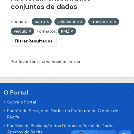
conjuntos de dados
Etiquetas:
carro
velocidade
transporte
veículo
Formatos:
KMZ
Filtrar Resultados
Por favor tente uma nova pesquisa.
O Portal
Sobre o Portal
Padrão de Serviço de Dados da Prefeitura da Cidade de
Recife
Padrões de Publicação dos Dados no Portal de Dados
Abertos do Recife