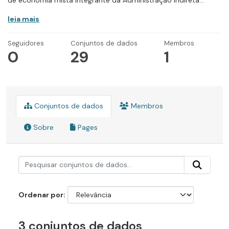
de economia mista integrante da Administração Indireta...
leia mais
Seguidores
Conjuntos de dados
Membros
0
29
1
Conjuntos de dados
Membros
Sobre
Pages
Ordenar por
3 conjuntos de dados