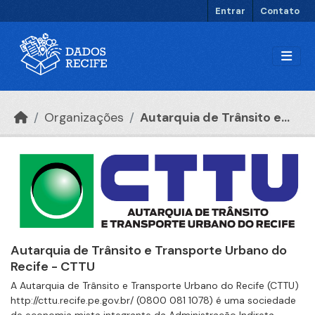
Ir para o conteúdo principal
Entrar
Contato
Organizações
Autarquia de Trânsito e...
Autarquia de Trânsito e Transporte Urbano do
Recife - CTTU
A Autarquia de Trânsito e Transporte Urbano do Recife (CTTU)
http://cttu.recife.pe.gov.br/ (0800 081 1078) é uma sociedade