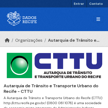
Ir para o conteúdo principal
Entrar
Contato
Organizações
Autarquia de Trânsito e...
Autarquia de Trânsito e Transporte Urbano do
Recife - CTTU
A Autarquia de Trânsito e Transporte Urbano do Recife (CTTU)
http://cttu.recife.pe.gov.br/ (0800 081 1078) é uma sociedade