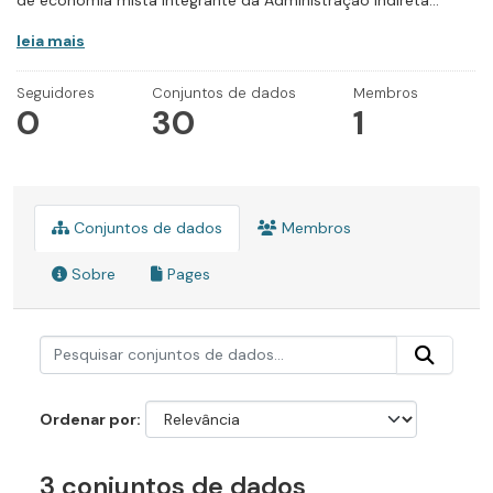
de economia mista integrante da Administração Indireta...
leia mais
Seguidores
Conjuntos de dados
Membros
0
30
1
Conjuntos de dados
Membros
Sobre
Pages
Ordenar por
3 conjuntos de dados