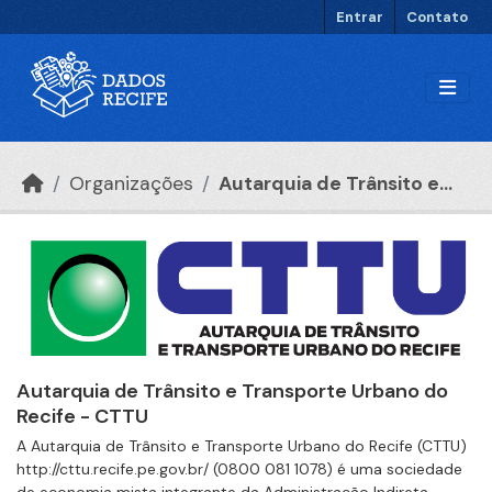
Ir para o conteúdo principal
Entrar
Contato
Organizações
Autarquia de Trânsito e...
Autarquia de Trânsito e Transporte Urbano do
Recife - CTTU
A Autarquia de Trânsito e Transporte Urbano do Recife (CTTU)
http://cttu.recife.pe.gov.br/ (0800 081 1078) é uma sociedade