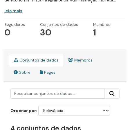
de economia mista integrante da Administração Indireta...
leia mais
Seguidores
Conjuntos de dados
Membros
0
30
1
Conjuntos de dados
Membros
Sobre
Pages
Ordenar por
4 conjuntos de dados