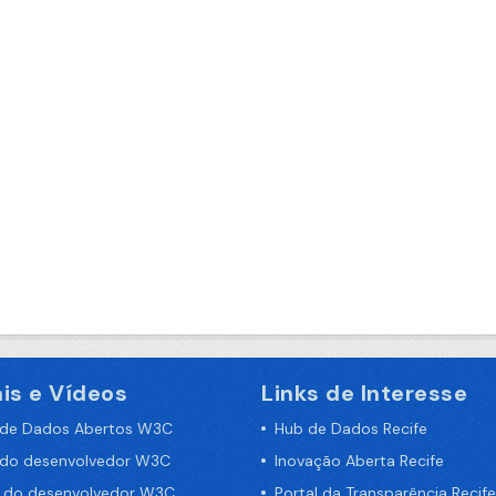
is e Vídeos
Links de Interesse
 de Dados Abertos W3C
Hub de Dados Recife
 do desenvolvedor W3C
Inovação Aberta Recife
a do desenvolvedor W3C
Portal da Transparência Recife