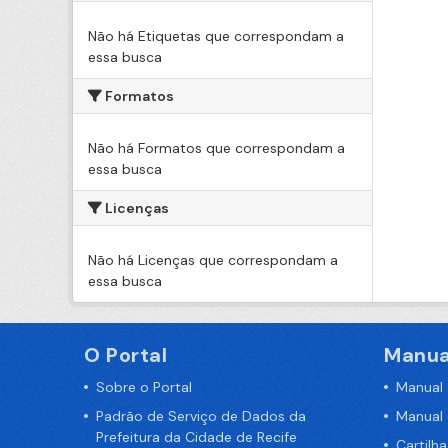
Não há Etiquetas que correspondam a
essa busca
Formatos
Não há Formatos que correspondam a
essa busca
Licenças
Não há Licenças que correspondam a
essa busca
O Portal
Manua
Sobre o Portal
Manual
Padrão de Serviço de Dados da
Manual
Prefeitura da Cidade de Recife
Cartilh