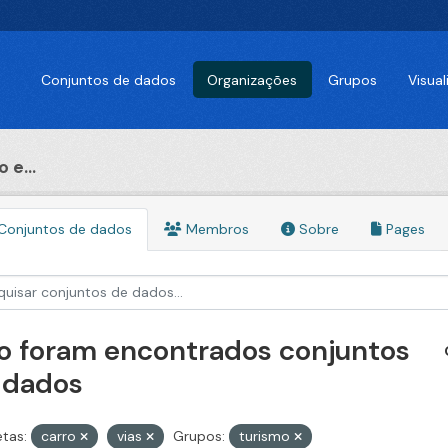
Conjuntos de dados
Organizações
Grupos
Visua
 e...
Conjuntos de dados
Membros
Sobre
Pages
o foram encontrados conjuntos
 dados
etas:
carro
vias
Grupos:
turismo