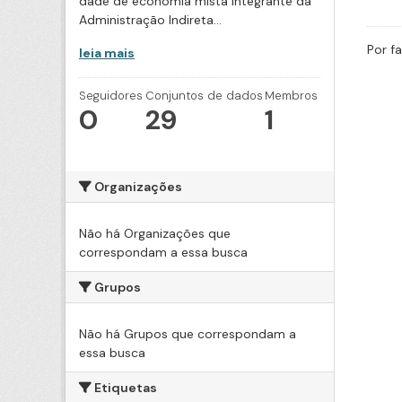
dade de economia mista integrante da
Administração Indireta...
Por f
leia mais
Seguidores
Conjuntos de dados
Membros
0
29
1
Organizações
Não há Organizações que
correspondam a essa busca
Grupos
Não há Grupos que correspondam a
essa busca
Etiquetas