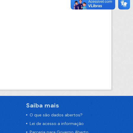
Saiba mais
O que são dados abertos?
Lei de acesso a informação
Parceria para Governo Aberto