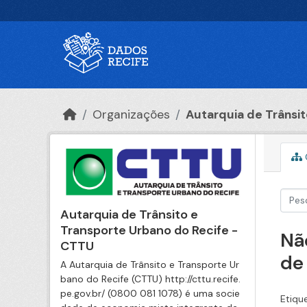
Ir para o conteúdo principal
Organizações
Autarquia de Trânsito
Autarquia de Trânsito e
Transporte Urbano do Recife -
Nã
CTTU
de
A Autarquia de Trânsito e Transporte Ur
bano do Recife (CTTU) http://cttu.recife.
pe.gov.br/ (0800 081 1078) é uma socie
Etiqu