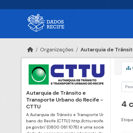
Ir para o conteúdo principal
Organizações
Autarquia de Trânsito
Autarquia de Trânsito e
Transporte Urbano do Recife -
4 
CTTU
A Autarquia de Trânsito e Transporte Ur
Etiqu
bano do Recife (CTTU) http://cttu.recife.
pe.gov.br/ (0800 081 1078) é uma socie