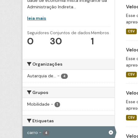
dade de economia mista integrante da
Velo
Administração Indireta...
Esse 
leia mais
apres
CSV
Seguidores
Conjuntos de dados
Membros
0
30
1
Velo
Esse 
Organizações
apres
CSV
Autarquia de...
-
4
Grupos
Velo
Esse 
Mobilidade
-
1
apres
CSV
Etiquetas
carro
-
4
Velo