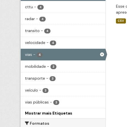
Esse 
cttu
-
4
apres
radar
-
4
CSV
transito
-
4
velocidade
-
4
vias
-
4
mobilidade
-
3
transporte
-
3
veículo
-
3
vias públicas
-
3
Mostrar mais Etiquetas
Formatos