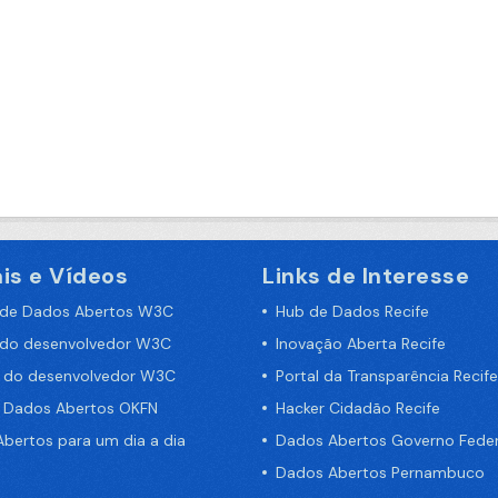
is e Vídeos
Links de Interesse
 de Dados Abertos W3C
Hub de Dados Recife
 do desenvolvedor W3C
Inovação Aberta Recife
a do desenvolvedor W3C
Portal da Transparência Recife
e Dados Abertos OKFN
Hacker Cidadão Recife
bertos para um dia a dia
Dados Abertos Governo Feder
Dados Abertos Pernambuco