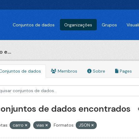
Conjuntos de dados
Organizações
Grupos
Visua
 e...
Conjuntos de dados
Membros
Sobre
Pages
conjuntos de dados encontrados
etas:
carro
vias
Formatos:
JSON