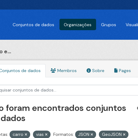
Conjuntos de dados
Organizações
Grupos
Visua
 e...
Conjuntos de dados
Membros
Sobre
Pages
o foram encontrados conjuntos
 dados
etas:
carro
vias
Formatos:
JSON
GeoJSON