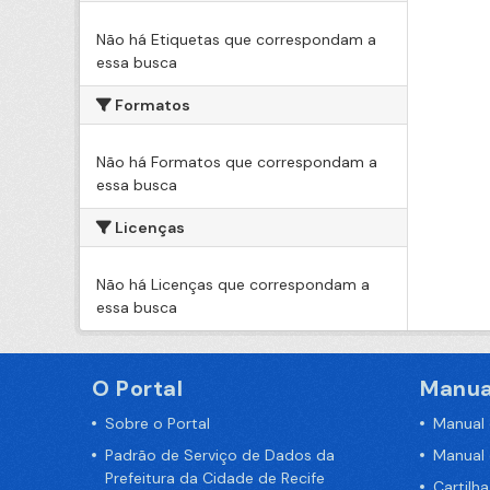
Não há Etiquetas que correspondam a
essa busca
Formatos
Não há Formatos que correspondam a
essa busca
Licenças
Não há Licenças que correspondam a
essa busca
O Portal
Manua
Sobre o Portal
Manual
Padrão de Serviço de Dados da
Manual
Prefeitura da Cidade de Recife
Cartilh