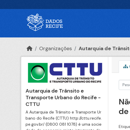
Ir para o conteúdo principal
Organizações
Autarquia de Trânsito
Autarquia de Trânsito e
Transporte Urbano do Recife -
Nã
CTTU
de
A Autarquia de Trânsito e Transporte Ur
bano do Recife (CTTU) http://cttu.recife.
pe.gov.br/ (0800 081 1078) é uma socie
Etiqu