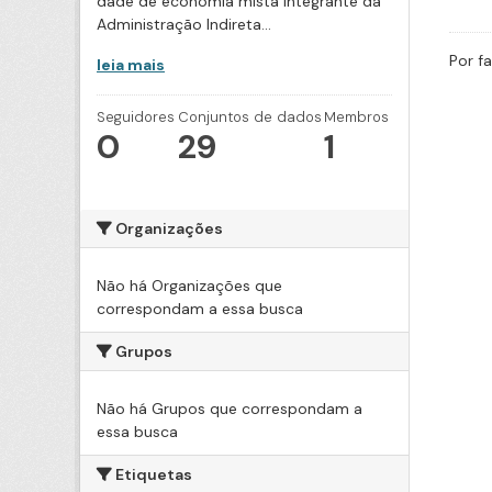
dade de economia mista integrante da
Administração Indireta...
Por f
leia mais
Seguidores
Conjuntos de dados
Membros
0
29
1
Organizações
Não há Organizações que
correspondam a essa busca
Grupos
Não há Grupos que correspondam a
essa busca
Etiquetas