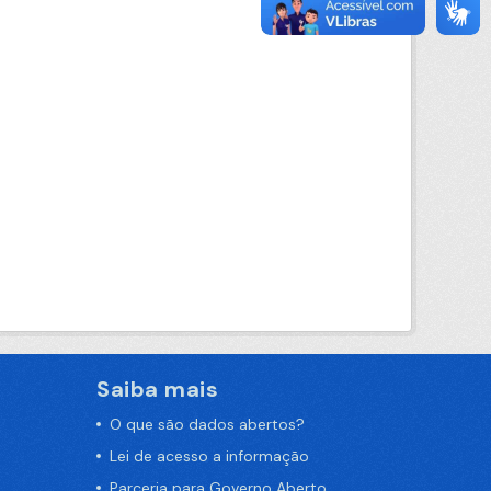
Saiba mais
O que são dados abertos?
Lei de acesso a informação
Parceria para Governo Aberto