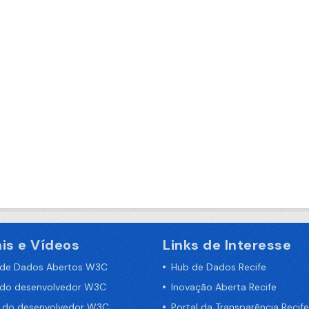
is e Vídeos
Links de Interesse
 de Dados Abertos W3C
Hub de Dados Recife
 do desenvolvedor W3C
Inovação Aberta Recife
a do desenvolvedor W3C
Portal da Transparência Recife