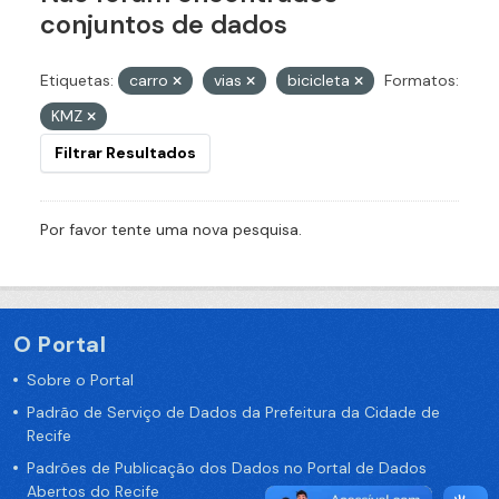
conjuntos de dados
Etiquetas:
carro
vias
bicicleta
Formatos:
KMZ
Filtrar Resultados
Por favor tente uma nova pesquisa.
O Portal
Sobre o Portal
Padrão de Serviço de Dados da Prefeitura da Cidade de
Recife
Padrões de Publicação dos Dados no Portal de Dados
Abertos do Recife