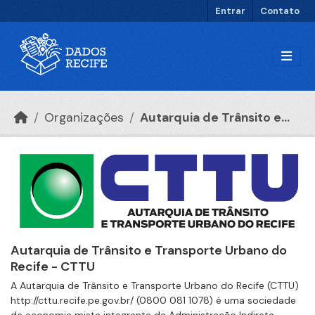
Ir para o conteúdo principal
Entrar
Contato
Organizações
Autarquia de Trânsito e...
Autarquia de Trânsito e Transporte Urbano do
Recife - CTTU
A Autarquia de Trânsito e Transporte Urbano do Recife (CTTU)
http://cttu.recife.pe.gov.br/ (0800 081 1078) é uma sociedade