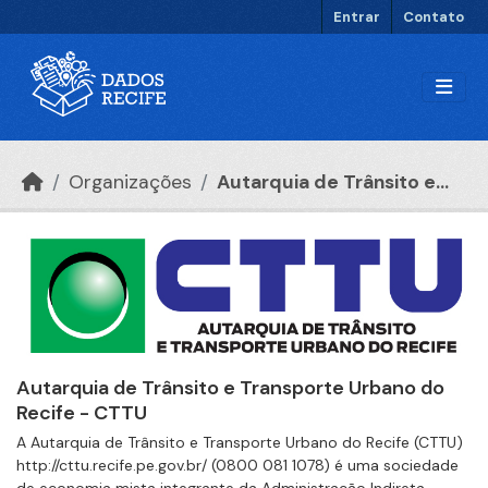
Ir para o conteúdo principal
Entrar
Contato
Organizações
Autarquia de Trânsito e...
Autarquia de Trânsito e Transporte Urbano do
Recife - CTTU
A Autarquia de Trânsito e Transporte Urbano do Recife (CTTU)
http://cttu.recife.pe.gov.br/ (0800 081 1078) é uma sociedade