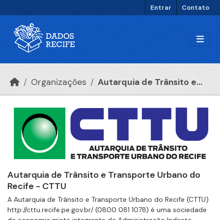
Ir para o conteúdo principal
Entrar
Contato
Organizações
Autarquia de Trânsito e...
Autarquia de Trânsito e Transporte Urbano do
Recife - CTTU
A Autarquia de Trânsito e Transporte Urbano do Recife (CTTU)
http://cttu.recife.pe.gov.br/ (0800 081 1078) é uma sociedade