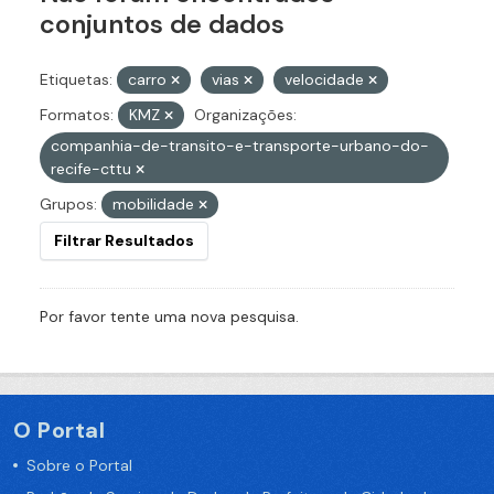
conjuntos de dados
Etiquetas:
carro
vias
velocidade
Formatos:
KMZ
Organizações:
companhia-de-transito-e-transporte-urbano-do-
recife-cttu
Grupos:
mobilidade
Filtrar Resultados
Por favor tente uma nova pesquisa.
O Portal
Sobre o Portal