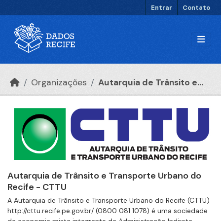
Ir para o conteúdo principal
Entrar
Contato
Organizações
Autarquia de Trânsito e...
Autarquia de Trânsito e Transporte Urbano do
Recife - CTTU
A Autarquia de Trânsito e Transporte Urbano do Recife (CTTU)
http://cttu.recife.pe.gov.br/ (0800 081 1078) é uma sociedade