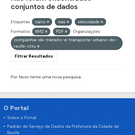
conjuntos de dados
Etiquetas:
carro
vias
velocidade
Formatos:
KMZ
PDF
Organizações:
companhia-de-transito-e-transporte-urbano-do-
recife-cttu
Filtrar Resultados
Por favor tente uma nova pesquisa.
O Portal
Sobre o Portal
Padrão de Serviço de Dados da Prefeitura da Cidade de
Recife