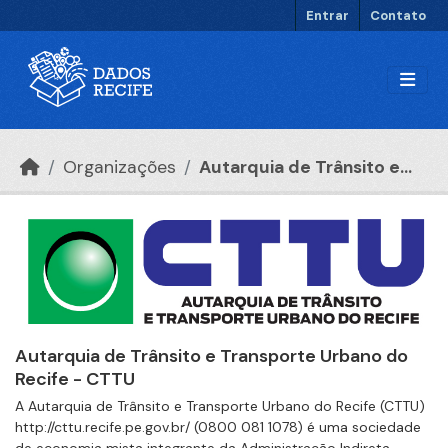
Ir para o conteúdo principal
Entrar
Contato
Organizações
Autarquia de Trânsito e...
Autarquia de Trânsito e Transporte Urbano do
Recife - CTTU
A Autarquia de Trânsito e Transporte Urbano do Recife (CTTU)
http://cttu.recife.pe.gov.br/ (0800 081 1078) é uma sociedade