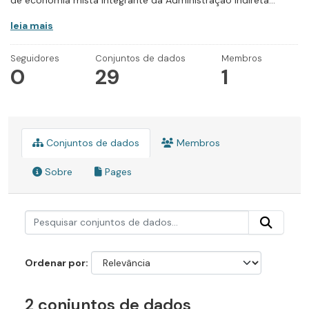
de economia mista integrante da Administração Indireta...
leia mais
Seguidores
Conjuntos de dados
Membros
0
29
1
Conjuntos de dados
Membros
Sobre
Pages
Ordenar por
2 conjuntos de dados