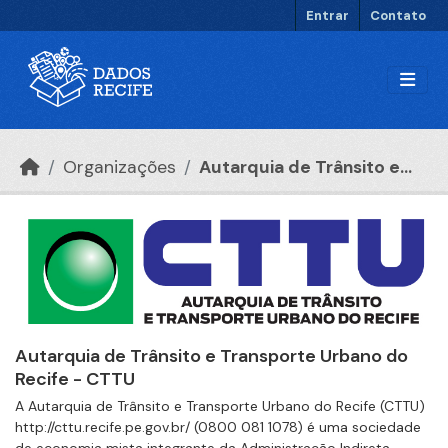
Ir para o conteúdo principal
Entrar
Contato
Organizações
Autarquia de Trânsito e...
Autarquia de Trânsito e Transporte Urbano do
Recife - CTTU
A Autarquia de Trânsito e Transporte Urbano do Recife (CTTU)
http://cttu.recife.pe.gov.br/ (0800 081 1078) é uma sociedade