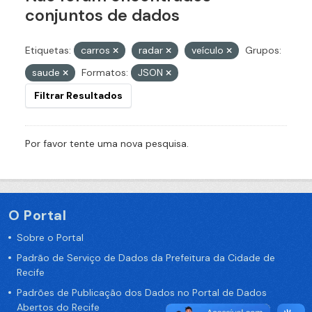
conjuntos de dados
Etiquetas:
carros
radar
veículo
Grupos:
saude
Formatos:
JSON
Filtrar Resultados
Por favor tente uma nova pesquisa.
O Portal
Sobre o Portal
Padrão de Serviço de Dados da Prefeitura da Cidade de
Recife
Padrões de Publicação dos Dados no Portal de Dados
Abertos do Recife