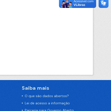
Saiba mais
O que são dados abertos?
Lei de acesso a informação
Parceria para Governo Aberto