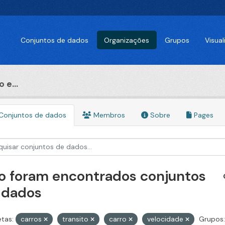
Conjuntos de dados
Organizações
Grupos
Visua
 e...
Conjuntos de dados
Membros
Sobre
Pages
o foram encontrados conjuntos
 dados
etas:
carros
transito
carro
velocidade
Grupos: