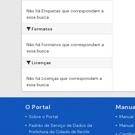
Não há Etiquetas que correspondam a
essa busca
Formatos
Não há Formatos que correspondam a
essa busca
Licenças
Não há Licenças que correspondam a
essa busca
O Portal
Manua
Sobre o Portal
Manual
Padrão de Serviço de Dados da
Manual
Prefeitura da Cidade de Recife
Cartilh