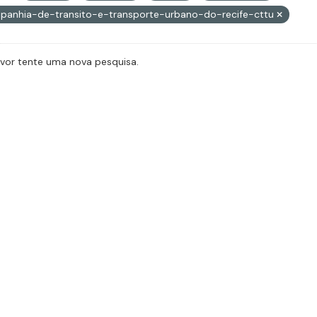
panhia-de-transito-e-transporte-urbano-do-recife-cttu
avor tente uma nova pesquisa.