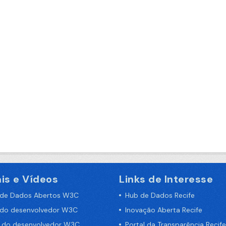
is e Vídeos
Links de Interesse
 de Dados Abertos W3C
Hub de Dados Recife
 do desenvolvedor W3C
Inovação Aberta Recife
a do desenvolvedor W3C
Portal da Transparência Recife