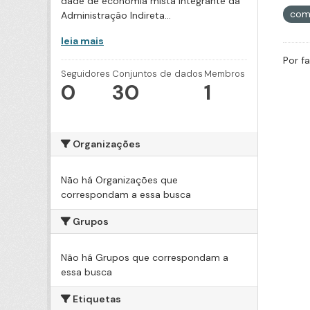
dade de economia mista integrante da
com
Administração Indireta...
leia mais
Por f
Seguidores
Conjuntos de dados
Membros
0
30
1
Organizações
Não há Organizações que
correspondam a essa busca
Grupos
Não há Grupos que correspondam a
essa busca
Etiquetas