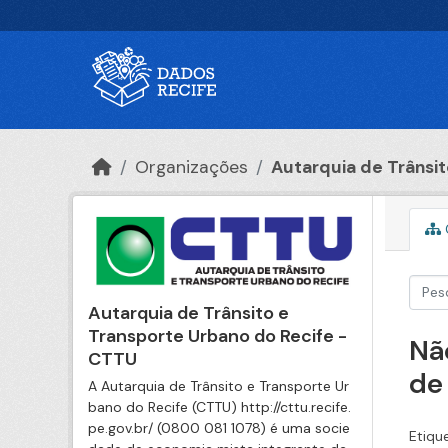
Ir para o conteúdo principal
Organizações
Autarquia de Trânsito
Autarquia de Trânsito e
Transporte Urbano do Recife -
Nã
CTTU
de
A Autarquia de Trânsito e Transporte Ur
bano do Recife (CTTU) http://cttu.recife.
pe.gov.br/ (0800 081 1078) é uma socie
Etiqu