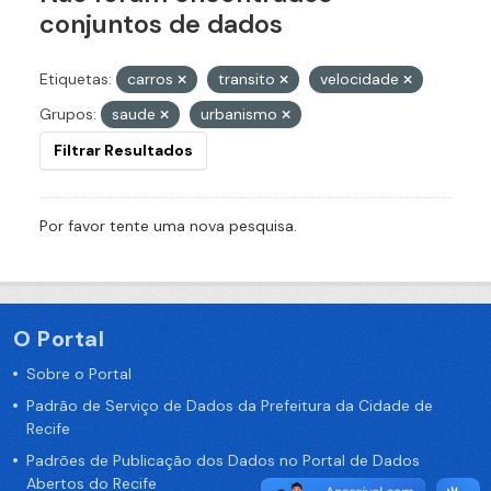
conjuntos de dados
Etiquetas:
carros
transito
velocidade
Grupos:
saude
urbanismo
Filtrar Resultados
Por favor tente uma nova pesquisa.
O Portal
Sobre o Portal
Padrão de Serviço de Dados da Prefeitura da Cidade de
Recife
Padrões de Publicação dos Dados no Portal de Dados
Abertos do Recife