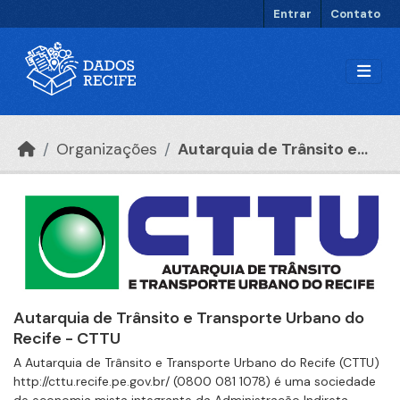
Ir para o conteúdo principal
Entrar
Contato
Organizações
Autarquia de Trânsito e...
Autarquia de Trânsito e Transporte Urbano do
Recife - CTTU
A Autarquia de Trânsito e Transporte Urbano do Recife (CTTU)
http://cttu.recife.pe.gov.br/ (0800 081 1078) é uma sociedade