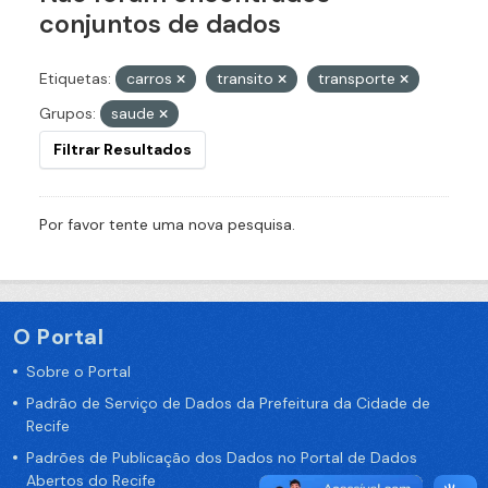
conjuntos de dados
Etiquetas:
carros
transito
transporte
Grupos:
saude
Filtrar Resultados
Por favor tente uma nova pesquisa.
O Portal
Sobre o Portal
Padrão de Serviço de Dados da Prefeitura da Cidade de
Recife
Padrões de Publicação dos Dados no Portal de Dados
Abertos do Recife