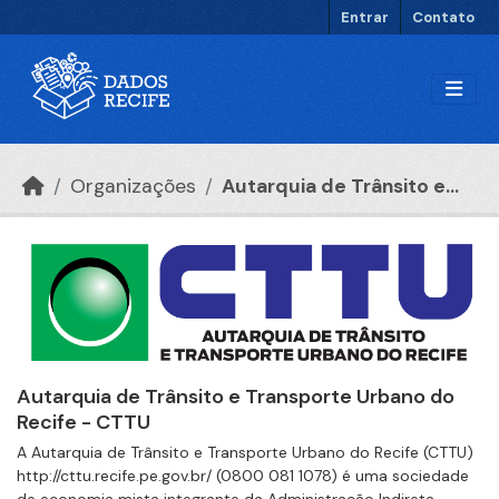
Ir para o conteúdo principal
Entrar
Contato
Organizações
Autarquia de Trânsito e...
Autarquia de Trânsito e Transporte Urbano do
Recife - CTTU
A Autarquia de Trânsito e Transporte Urbano do Recife (CTTU)
http://cttu.recife.pe.gov.br/ (0800 081 1078) é uma sociedade