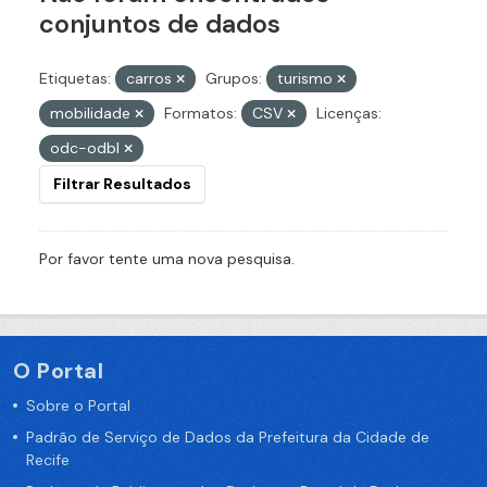
conjuntos de dados
Etiquetas:
carros
Grupos:
turismo
mobilidade
Formatos:
CSV
Licenças:
odc-odbl
Filtrar Resultados
Por favor tente uma nova pesquisa.
O Portal
Sobre o Portal
Padrão de Serviço de Dados da Prefeitura da Cidade de
Recife