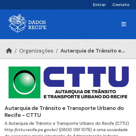
Ir para o conteúdo principal
Entrar
Contato
Organizações
Autarquia de Trânsito e...
Autarquia de Trânsito e Transporte Urbano do
Recife - CTTU
A Autarquia de Trânsito e Transporte Urbano do Recife (CTTU)
http://cttu.recife.pe.gov.br/ (0800 081 1078) é uma sociedade