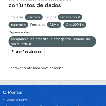
conjuntos de dados
Etiquetas:
carros
Grupos:
urbanismo
turismo
Formatos:
CSV
GeoJSON
Organizações:
companhia-de-transito-e-transporte-urbano-do-
recife-cttu
Filtrar Resultados
Por favor tente uma nova pesquisa.
O Portal
Sobre o Portal