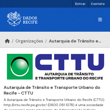
Ir para o conteúdo principal
Entrar
Contato
Organizações
Autarquia de Trânsito e...
Autarquia de Trânsito e Transporte Urbano do
Recife - CTTU
A Autarquia de Trânsito e Transporte Urbano do Recife (CTTU)
http://cttu.recife.pe.gov.br/ (0800 081 1078) é uma sociedade