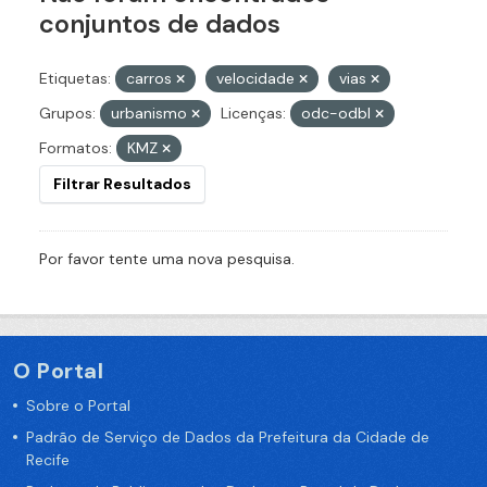
conjuntos de dados
Etiquetas:
carros
velocidade
vias
Grupos:
urbanismo
Licenças:
odc-odbl
Formatos:
KMZ
Filtrar Resultados
Por favor tente uma nova pesquisa.
O Portal
Sobre o Portal
Padrão de Serviço de Dados da Prefeitura da Cidade de
Recife