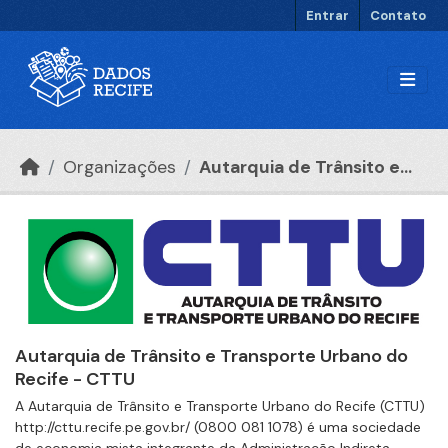
Ir para o conteúdo principal
Entrar
Contato
Organizações
Autarquia de Trânsito e...
Autarquia de Trânsito e Transporte Urbano do
Recife - CTTU
A Autarquia de Trânsito e Transporte Urbano do Recife (CTTU)
http://cttu.recife.pe.gov.br/ (0800 081 1078) é uma sociedade