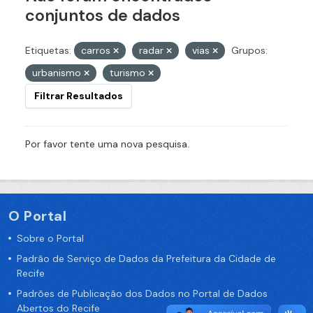
conjuntos de dados
Etiquetas:
carros
radar
vias
Grupos:
urbanismo
turismo
Filtrar Resultados
Por favor tente uma nova pesquisa.
O Portal
Sobre o Portal
Padrão de Serviço de Dados da Prefeitura da Cidade de
Recife
Padrões de Publicação dos Dados no Portal de Dados
Abertos do Recife