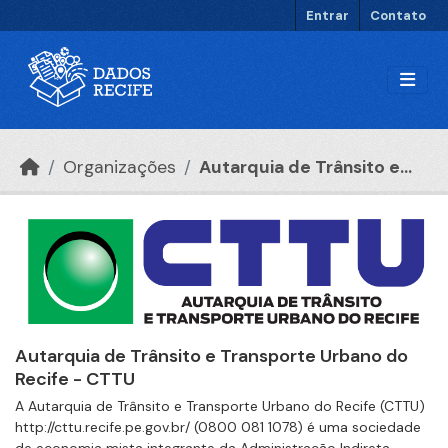
Ir para o conteúdo principal
Entrar
Contato
Organizações
Autarquia de Trânsito e...
Autarquia de Trânsito e Transporte Urbano do
Recife - CTTU
A Autarquia de Trânsito e Transporte Urbano do Recife (CTTU)
http://cttu.recife.pe.gov.br/ (0800 081 1078) é uma sociedade