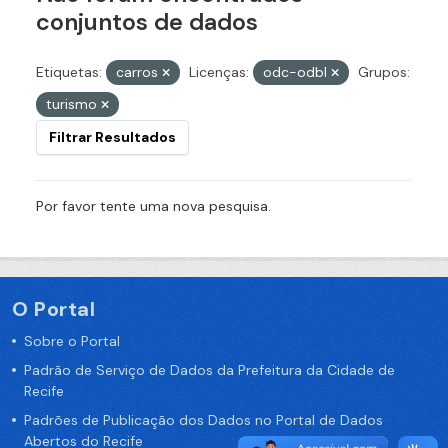
conjuntos de dados
Etiquetas:
carros
Licenças:
odc-odbl
Grupos:
turismo
Filtrar Resultados
Por favor tente uma nova pesquisa.
O Portal
Sobre o Portal
Padrão de Serviço de Dados da Prefeitura da Cidade de
Recife
Padrões de Publicação dos Dados no Portal de Dados
Abertos do Recife