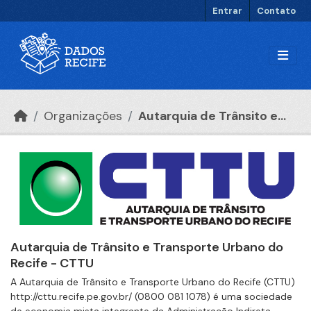
Ir para o conteúdo principal
Entrar
Contato
Organizações
Autarquia de Trânsito e...
Autarquia de Trânsito e Transporte Urbano do
Recife - CTTU
A Autarquia de Trânsito e Transporte Urbano do Recife (CTTU)
http://cttu.recife.pe.gov.br/ (0800 081 1078) é uma sociedade