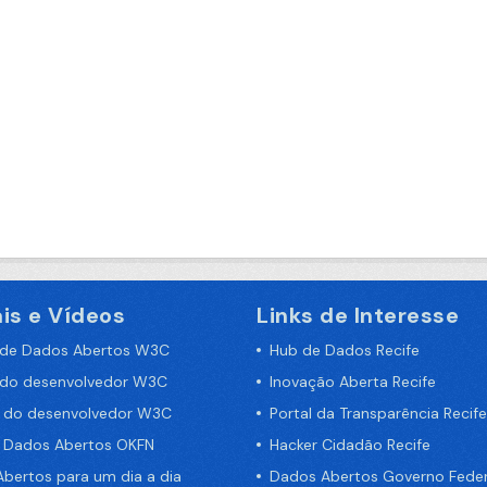
is e Vídeos
Links de Interesse
 de Dados Abertos W3C
Hub de Dados Recife
 do desenvolvedor W3C
Inovação Aberta Recife
a do desenvolvedor W3C
Portal da Transparência Recife
e Dados Abertos OKFN
Hacker Cidadão Recife
bertos para um dia a dia
Dados Abertos Governo Feder