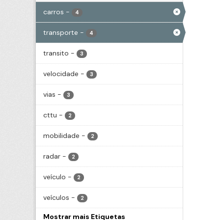
carros
-
4
transporte
-
4
transito
-
3
velocidade
-
3
vias
-
3
cttu
-
2
mobilidade
-
2
radar
-
2
veículo
-
2
veículos
-
2
Mostrar mais Etiquetas