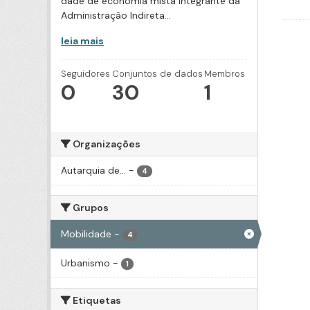
dade de economia mista integrante da
Administração Indireta...
leia mais
Seguidores
Conjuntos de dados
Membros
0
30
1
Organizações
Autarquia de...
-
4
Grupos
Mobilidade
-
4
Urbanismo
-
1
Etiquetas