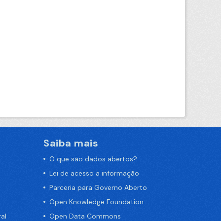
Saiba mais
O que são dados abertos?
Lei de acesso a informação
Parceria para Governo Aberto
Open Knowledge Foundation
al
Open Data Commons