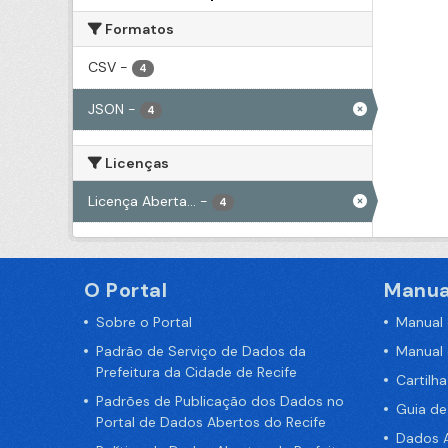
Formatos
CSV
-
4
JSON
-
4
Licenças
Licença Aberta...
-
4
O Portal
Manua
Sobre o Portal
Manual
Padrão de Serviço de Dados da
Manual
Prefeitura da Cidade de Recife
Cartilh
Padrões de Publicação dos Dados no
Guia d
Portal de Dados Abertos do Recife
Dados A