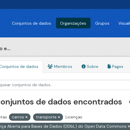
Conjuntos de dados
Organizações
Grupos
Visua
 e...
Conjuntos de dados
Membros
Sobre
Pages
conjuntos de dados encontrados
etas:
carros
transporte
Licenças:
ença Aberta para Bases de Dados (ODbL) do Open Data Commons