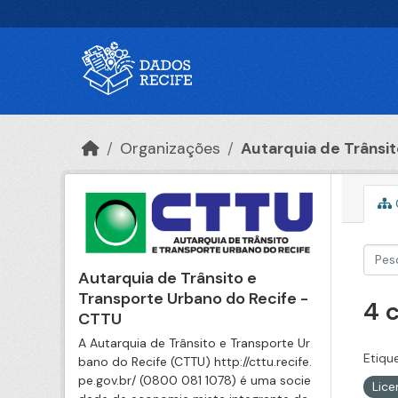
Ir para o conteúdo principal
Organizações
Autarquia de Trânsito
Autarquia de Trânsito e
Transporte Urbano do Recife -
4 
CTTU
A Autarquia de Trânsito e Transporte Ur
Etiqu
bano do Recife (CTTU) http://cttu.recife.
pe.gov.br/ (0800 081 1078) é uma socie
Lic