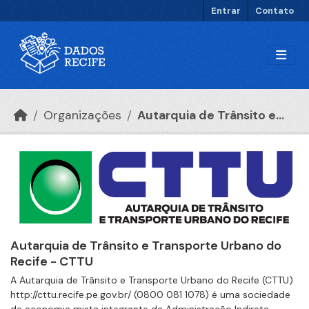
Ir para o conteúdo principal
Entrar
Contato
Organizações
Autarquia de Trânsito e...
Autarquia de Trânsito e Transporte Urbano do
Recife - CTTU
A Autarquia de Trânsito e Transporte Urbano do Recife (CTTU)
http://cttu.recife.pe.gov.br/ (0800 081 1078) é uma sociedade