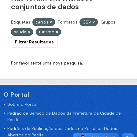
conjuntos de dados
Etiquetas:
carros
Formatos:
CSV
Grupos:
saude
turismo
Filtrar Resultados
Por favor tente uma nova pesquisa.
O Portal
Sobre o Portal
Padrão de Serviço de Dados da Prefeitura da Cidade de
Recife
Padrões de Publicação dos Dados no Portal de Dados
Abertos do Recife