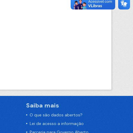
Saiba mais
O que são dados abertos?
Lei de acesso a informação
Parceria para Governo Aberto