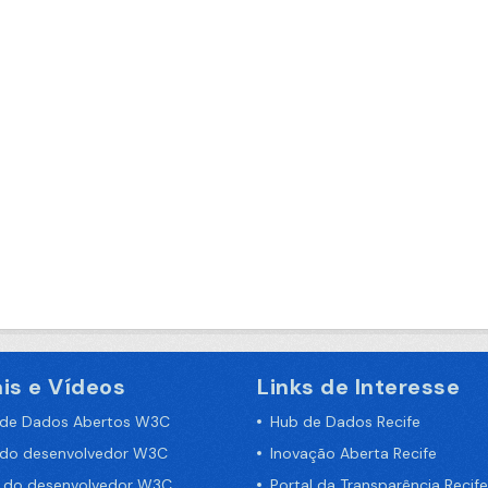
is e Vídeos
Links de Interesse
 de Dados Abertos W3C
Hub de Dados Recife
 do desenvolvedor W3C
Inovação Aberta Recife
a do desenvolvedor W3C
Portal da Transparência Recife