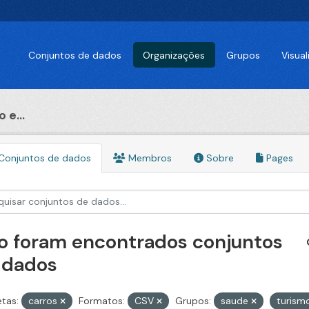
Conjuntos de dados
Organizações
Grupos
Visua
 e...
Conjuntos de dados
Membros
Sobre
Pages
o foram encontrados conjuntos
 dados
etas:
carros
Formatos:
CSV
Grupos:
saude
turism