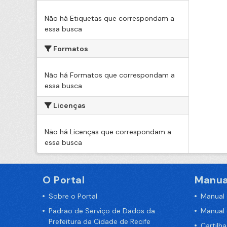
Não há Etiquetas que correspondam a
essa busca
Formatos
Não há Formatos que correspondam a
essa busca
Licenças
Não há Licenças que correspondam a
essa busca
O Portal
Manua
Sobre o Portal
Manual
Padrão de Serviço de Dados da
Manual
Prefeitura da Cidade de Recife
Cartilh