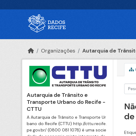
Ir para o conteúdo principal
Organizações
Autarquia de Trânsito
Autarquia de Trânsito e
Transporte Urbano do Recife -
Nã
CTTU
de
A Autarquia de Trânsito e Transporte Ur
bano do Recife (CTTU) http://cttu.recife.
pe.gov.br/ (0800 081 1078) é uma socie
Etiqu