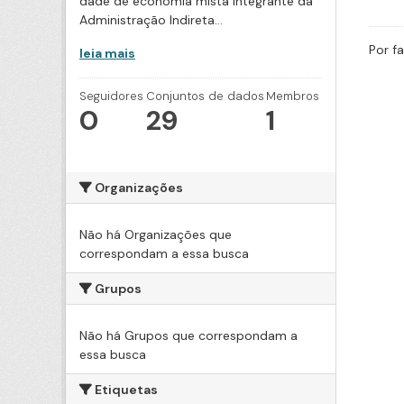
dade de economia mista integrante da
Administração Indireta...
Por f
leia mais
Seguidores
Conjuntos de dados
Membros
0
29
1
Organizações
Não há Organizações que
correspondam a essa busca
Grupos
Não há Grupos que correspondam a
essa busca
Etiquetas