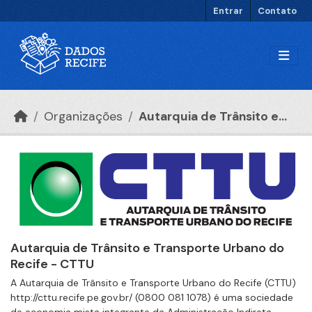
Ir para o conteúdo principal
Entrar
Contato
Organizações
Autarquia de Trânsito e...
Autarquia de Trânsito e Transporte Urbano do
Recife - CTTU
A Autarquia de Trânsito e Transporte Urbano do Recife (CTTU)
http://cttu.recife.pe.gov.br/ (0800 081 1078) é uma sociedade