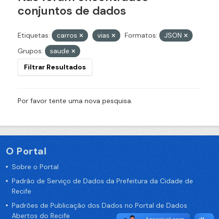
conjuntos de dados
Etiquetas:
carros
vias
Formatos:
JSON
Grupos:
saude
Filtrar Resultados
Por favor tente uma nova pesquisa.
O Portal
Sobre o Portal
Padrão de Serviço de Dados da Prefeitura da Cidade de
Recife
Padrões de Publicação dos Dados no Portal de Dados
Abertos do Recife