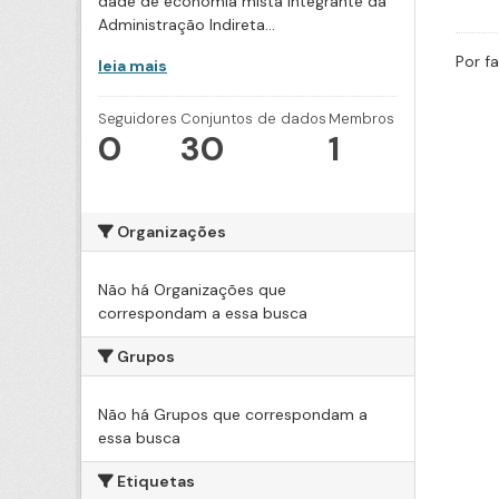
dade de economia mista integrante da
Administração Indireta...
Por f
leia mais
Seguidores
Conjuntos de dados
Membros
0
30
1
Organizações
Não há Organizações que
correspondam a essa busca
Grupos
Não há Grupos que correspondam a
essa busca
Etiquetas