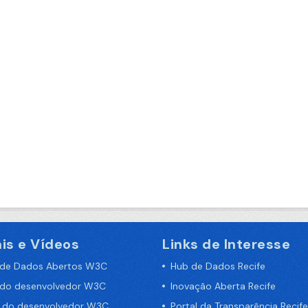
is e Vídeos
Links de Interesse
 de Dados Abertos W3C
Hub de Dados Recife
 do desenvolvedor W3C
Inovação Aberta Recife
a do desenvolvedor W3C
Portal da Transparência Recife