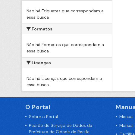
Não há Etiquetas que correspondam a
essa busca
Formatos
Não há Formatos que correspondam a
essa busca
Licenças
Não há Licenças que correspondam a
essa busca
O Portal
Manua
Sobre o Portal
Manual
Padrão de Serviço de Dados da
Manual
Prefeitura da Cidade de Recife
Cartilh