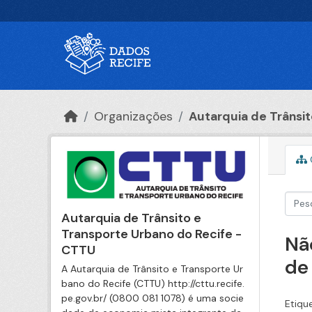
Ir para o conteúdo principal
Organizações
Autarquia de Trânsito
Autarquia de Trânsito e
Transporte Urbano do Recife -
Nã
CTTU
de
A Autarquia de Trânsito e Transporte Ur
bano do Recife (CTTU) http://cttu.recife.
pe.gov.br/ (0800 081 1078) é uma socie
Etiqu