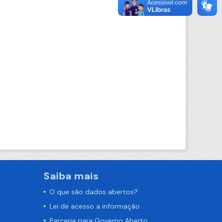
Saiba mais
O que são dados abertos?
Lei de acesso a informação
Parceria para Governo Aberto