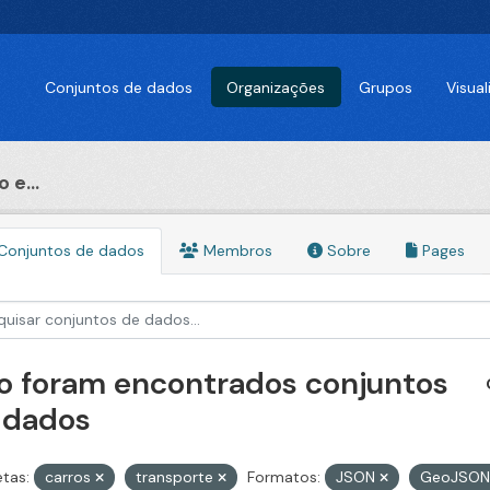
Conjuntos de dados
Organizações
Grupos
Visua
 e...
Conjuntos de dados
Membros
Sobre
Pages
o foram encontrados conjuntos
 dados
etas:
carros
transporte
Formatos:
JSON
GeoJSO