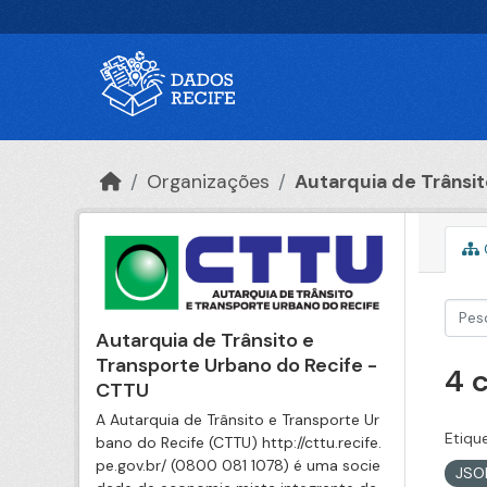
Ir para o conteúdo principal
Organizações
Autarquia de Trânsito
Autarquia de Trânsito e
Transporte Urbano do Recife -
4 
CTTU
A Autarquia de Trânsito e Transporte Ur
Etiqu
bano do Recife (CTTU) http://cttu.recife.
pe.gov.br/ (0800 081 1078) é uma socie
JS