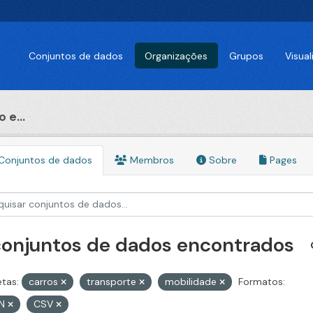
Conjuntos de dados
Organizações
Grupos
Visua
 e...
Conjuntos de dados
Membros
Sobre
Pages
conjuntos de dados encontrados
etas:
carros
transporte
mobilidade
Formatos:
ON
CSV