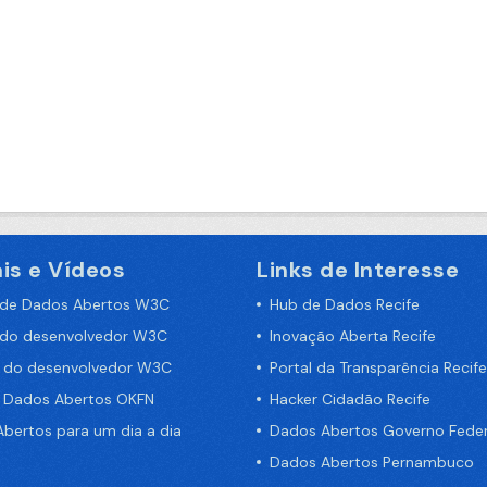
is e Vídeos
Links de Interesse
 de Dados Abertos W3C
Hub de Dados Recife
 do desenvolvedor W3C
Inovação Aberta Recife
a do desenvolvedor W3C
Portal da Transparência Recife
e Dados Abertos OKFN
Hacker Cidadão Recife
bertos para um dia a dia
Dados Abertos Governo Feder
Dados Abertos Pernambuco