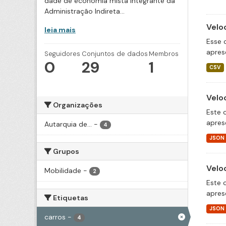
dade de economia mista integrante da
Administração Indireta...
Velo
leia mais
Esse 
apres
Seguidores
Conjuntos de dados
Membros
0
29
1
CSV
Velo
Organizações
Este 
apres
Autarquia de...
-
4
JSON
Grupos
Velo
Mobilidade
-
2
Este 
apres
Etiquetas
JSON
carros
-
4