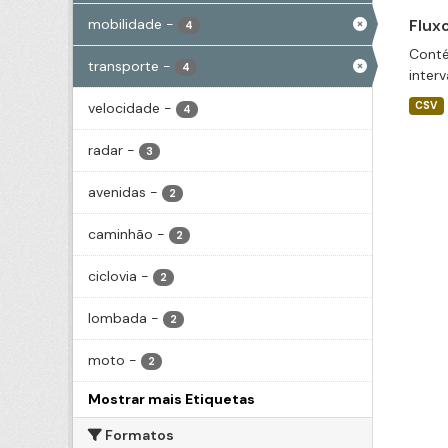
mobilidade
-
Flux
4
Conté
transporte
-
4
inter
velocidade
-
CSV
4
radar
-
3
avenidas
-
2
caminhão
-
2
ciclovia
-
2
lombada
-
2
moto
-
2
Mostrar mais Etiquetas
Formatos