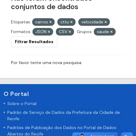
conjuntos de dados
Etiquetas:
carros
cttu
velocidade
Formatos:
JSON
CSV
Grupos:
saude
Filtrar Resultados
Por favor tente uma nova pesquisa.
O Portal
Sobre o Portal
Padrão de Serviço de Dados da Prefeitura da Cidade de
Recife
Padrões de Publicação dos Dados no Portal de Dados
Abertos do Recife