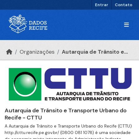
Ir para o conteúdo principal
Entrar
Contato
Organizações
Autarquia de Trânsito e...
Autarquia de Trânsito e Transporte Urbano do
Recife - CTTU
A Autarquia de Trânsito e Transporte Urbano do Recife (CTTU)
http://cttu.recife.pe.gov.br/ (0800 081 1078) é uma sociedade