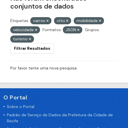
conjuntos de dados
Etiquetas:
carros
cttu
mobilidade
velocidade
Formatos:
JSON
Grupos:
turismo
Filtrar Resultados
Por favor tente uma nova pesquisa.
O Portal
Sobre o Portal
Padrão de Serviço de Dados da Prefeitura da Cidade de
Recife