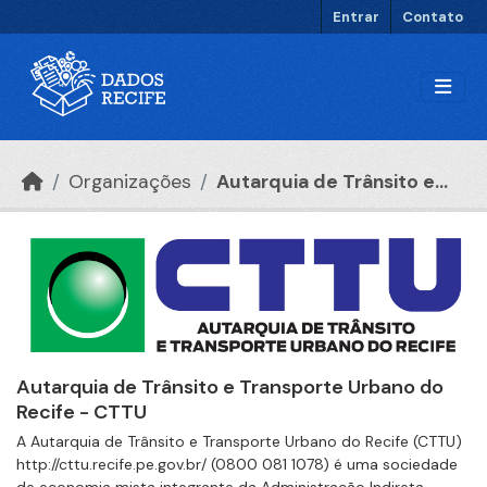
Ir para o conteúdo principal
Entrar
Contato
Organizações
Autarquia de Trânsito e...
Autarquia de Trânsito e Transporte Urbano do
Recife - CTTU
A Autarquia de Trânsito e Transporte Urbano do Recife (CTTU)
http://cttu.recife.pe.gov.br/ (0800 081 1078) é uma sociedade