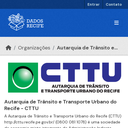
Ir para o conteúdo principal
Entrar
Contato
Organizações
Autarquia de Trânsito e...
Autarquia de Trânsito e Transporte Urbano do
Recife - CTTU
A Autarquia de Trânsito e Transporte Urbano do Recife (CTTU)
http://cttu.recife.pe.gov.br/ (0800 081 1078) é uma sociedade