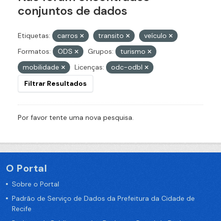
conjuntos de dados
Etiquetas:
carros
transito
veículo
Formatos:
ODS
Grupos:
turismo
mobilidade
Licenças:
odc-odbl
Filtrar Resultados
Por favor tente uma nova pesquisa.
O Portal
Sobre o Portal
Padrão de Serviço de Dados da Prefeitura da Cidade de
Recife