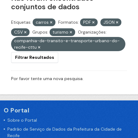
conjuntos de dados
Etiquetas:
carros
Formatos:
PDF
JSON
CSV
Grupos:
turismo
Organizações:
companhia-de-transito-e-transporte-urbano-do-
recife-cttu
Filtrar Resultados
Por favor tente uma nova pesquisa.
O Portal
Sobre o Portal
Padrão de Serviço de Dados da Prefeitura da Cidade de
Recife