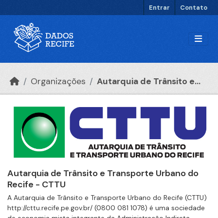
Ir para o conteúdo principal
Entrar
Contato
Organizações
Autarquia de Trânsito e...
Autarquia de Trânsito e Transporte Urbano do
Recife - CTTU
A Autarquia de Trânsito e Transporte Urbano do Recife (CTTU)
http://cttu.recife.pe.gov.br/ (0800 081 1078) é uma sociedade