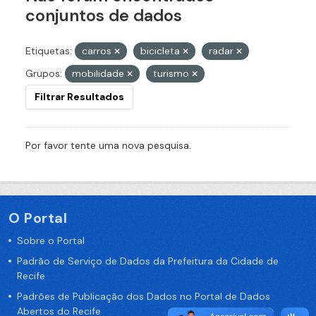
conjuntos de dados
Etiquetas:
carros
bicicleta
radar
Grupos:
mobilidade
turismo
Filtrar Resultados
Por favor tente uma nova pesquisa.
O Portal
Sobre o Portal
Padrão de Serviço de Dados da Prefeitura da Cidade de
Recife
Padrões de Publicação dos Dados no Portal de Dados
Abertos do Recife