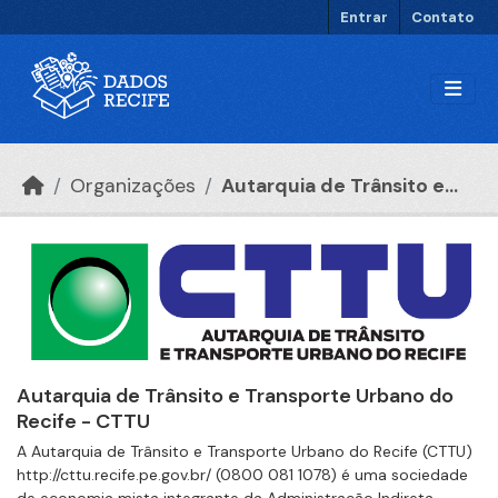
Ir para o conteúdo principal
Entrar
Contato
Organizações
Autarquia de Trânsito e...
Autarquia de Trânsito e Transporte Urbano do
Recife - CTTU
A Autarquia de Trânsito e Transporte Urbano do Recife (CTTU)
http://cttu.recife.pe.gov.br/ (0800 081 1078) é uma sociedade