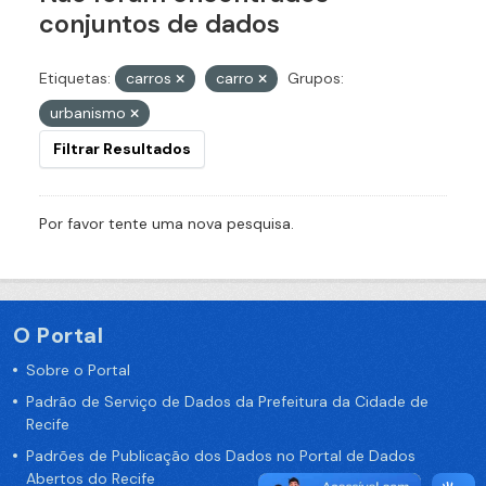
conjuntos de dados
Etiquetas:
carros
carro
Grupos:
urbanismo
Filtrar Resultados
Por favor tente uma nova pesquisa.
O Portal
Sobre o Portal
Padrão de Serviço de Dados da Prefeitura da Cidade de
Recife
Padrões de Publicação dos Dados no Portal de Dados
Abertos do Recife