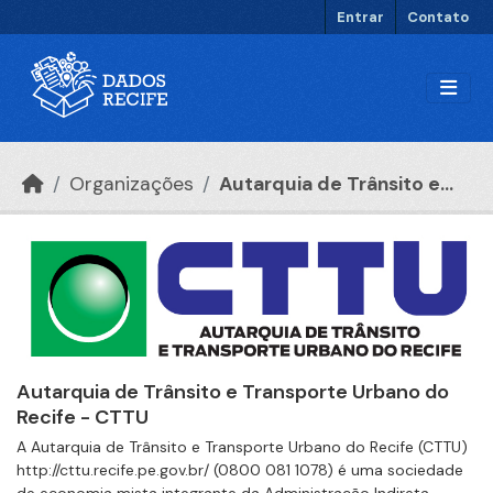
Ir para o conteúdo principal
Entrar
Contato
Organizações
Autarquia de Trânsito e...
Autarquia de Trânsito e Transporte Urbano do
Recife - CTTU
A Autarquia de Trânsito e Transporte Urbano do Recife (CTTU)
http://cttu.recife.pe.gov.br/ (0800 081 1078) é uma sociedade