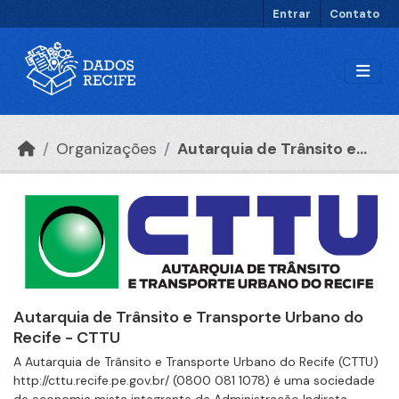
Ir para o conteúdo principal
Entrar
Contato
Organizações
Autarquia de Trânsito e...
Autarquia de Trânsito e Transporte Urbano do
Recife - CTTU
A Autarquia de Trânsito e Transporte Urbano do Recife (CTTU)
http://cttu.recife.pe.gov.br/ (0800 081 1078) é uma sociedade