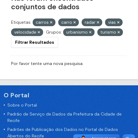
conjuntos de dados
Etiquetas:
carros
carro
radar
vias
velocidade
Grupos:
urbanismo
turismo
Filtrar Resultados
Por favor tente uma nova pesquisa.
O Portal
Sobre o Portal
Padrão de Serviço de Dados da Prefeitura da Cidade de
Recife
Padrões de Publicação dos Dados no Portal de Dados
Abertos do Recife