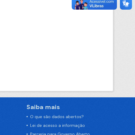
Saiba mais
O que são dados abertos?
Lei de acesso a informação
Parceria para Governo Aberto