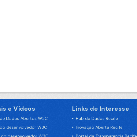
is e Vídeos
Links de Interesse
 de Dados Abertos W3C
Hub de Dados Recife
 do desenvolvedor W3C
Inovação Aberta Recife
a do desenvolvedor W3C
Portal da Transparência Recife