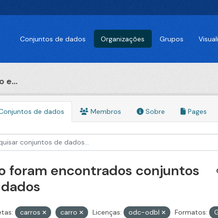
Conjuntos de dados
Organizações
Grupos
Visua
 e...
Conjuntos de dados
Membros
Sobre
Pages
o foram encontrados conjuntos
 dados
etas:
carros
carro
Licenças:
odc-odbl
Formatos: