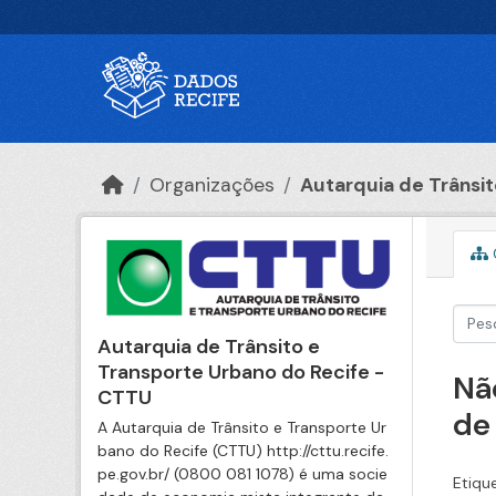
Ir para o conteúdo principal
Organizações
Autarquia de Trânsito
Autarquia de Trânsito e
Transporte Urbano do Recife -
Nã
CTTU
de
A Autarquia de Trânsito e Transporte Ur
bano do Recife (CTTU) http://cttu.recife.
pe.gov.br/ (0800 081 1078) é uma socie
Etiqu