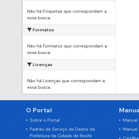
Não há Etiquetas que correspondam a
essa busca
Formatos
Não há Formatos que correspondam a
essa busca
Licenças
Não há Licenças que correspondam a
essa busca
O Portal
Manua
Sobre o Portal
Manual
Padrão de Serviço de Dados da
Manual
Prefeitura da Cidade de Recife
Cartilh