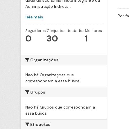
dade de economia mista integrante da
Administração Indireta...
Por f
leia mais
Seguidores
Conjuntos de dados
Membros
0
30
1
Organizações
Não há Organizações que
correspondam a essa busca
Grupos
Não há Grupos que correspondam a
essa busca
Etiquetas