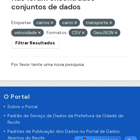
conjuntos de dados
Etiquetas:
carros
carro
transporte
velocidade
Formatos:
CSV
GeoJSON
Filtrar Resultados
Por favor tente uma nova pesquisa.
O Portal
Sobre o Portal
Padrão de Serviço de Dados da Prefeitura da Cidade de
Recife
Padrões de Publicação dos Dados no Portal de Dados
Abertos do Recife