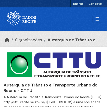
Ir para o conteúdo principal
Entrar
Contato
Organizações
Autarquia de Trânsito e...
Autarquia de Trânsito e Transporte Urbano do
Recife - CTTU
A Autarquia de Trânsito e Transporte Urbano do Recife (CTTU)
http://cttu.recife.pe.gov.br/ (0800 081 1078) é uma sociedade