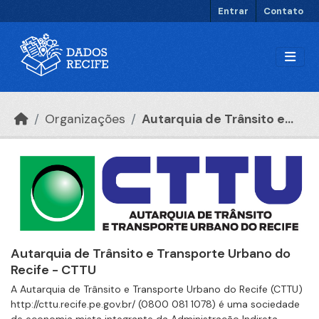
Ir para o conteúdo principal
Entrar
Contato
Organizações
Autarquia de Trânsito e...
Autarquia de Trânsito e Transporte Urbano do
Recife - CTTU
A Autarquia de Trânsito e Transporte Urbano do Recife (CTTU)
http://cttu.recife.pe.gov.br/ (0800 081 1078) é uma sociedade