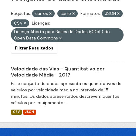
Etiquetas:
carros
carro
Formatos:
JSON
CSV
Licenças:
Licença Aberta para Bases de Dados (ODbL) do
Open Data Commons
Filtrar Resultados
Velocidade das Vias - Quantitativo por
Velocidade Média - 2017
Esse conjunto de dados apresenta os quantitativos de
veículos por velocidade média no intervalo de 15
minutos. Os dados apresentados descrevem quantos
veículos por equipamento...
CSV
JSON