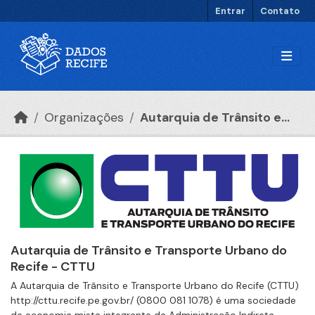
Ir para o conteúdo principal
Entrar
Contato
Organizações
Autarquia de Trânsito e...
Autarquia de Trânsito e Transporte Urbano do
Recife - CTTU
A Autarquia de Trânsito e Transporte Urbano do Recife (CTTU)
http://cttu.recife.pe.gov.br/ (0800 081 1078) é uma sociedade