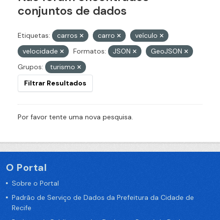
conjuntos de dados
Etiquetas:
carros
carro
veículo
velocidade
Formatos:
JSON
GeoJSON
Grupos:
turismo
Filtrar Resultados
Por favor tente uma nova pesquisa.
O Portal
Sobre o Portal
Padrão de Serviço de Dados da Prefeitura da Cidade de
Recife