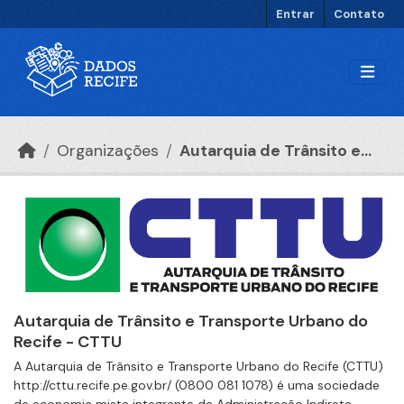
Ir para o conteúdo principal
Entrar
Contato
Organizações
Autarquia de Trânsito e...
Autarquia de Trânsito e Transporte Urbano do
Recife - CTTU
A Autarquia de Trânsito e Transporte Urbano do Recife (CTTU)
http://cttu.recife.pe.gov.br/ (0800 081 1078) é uma sociedade