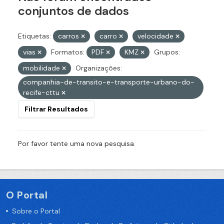
conjuntos de dados
Etiquetas:
carros
carro
velocidade
vias
Formatos:
PDF
KMZ
Grupos:
mobilidade
Organizações:
companhia-de-transito-e-transporte-urbano-do-
recife-cttu
Filtrar Resultados
Por favor tente uma nova pesquisa.
O Portal
Sobre o Portal