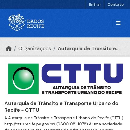
Ir para o conteúdo principal
Entrar
Contato
Organizações
Autarquia de Trânsito e...
Autarquia de Trânsito e Transporte Urbano do
Recife - CTTU
A Autarquia de Trânsito e Transporte Urbano do Recife (CTTU)
http://cttu.recife.pe.gov.br/ (0800 081 1078) é uma sociedade