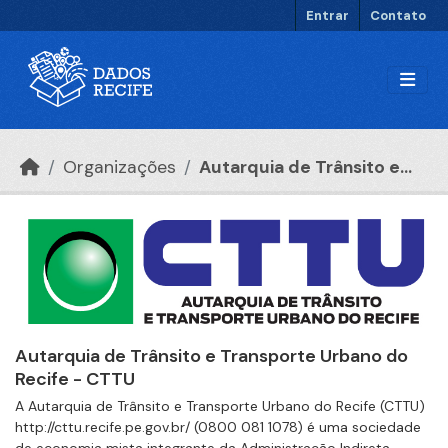
Ir para o conteúdo principal
Entrar
Contato
Organizações
Autarquia de Trânsito e...
Autarquia de Trânsito e Transporte Urbano do
Recife - CTTU
A Autarquia de Trânsito e Transporte Urbano do Recife (CTTU)
http://cttu.recife.pe.gov.br/ (0800 081 1078) é uma sociedade