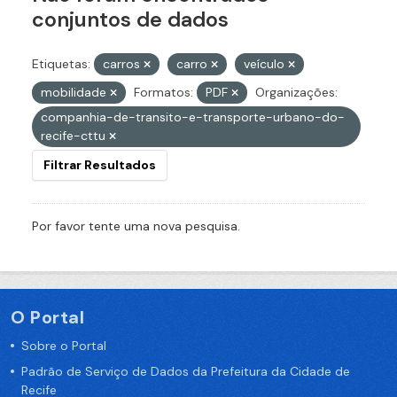
conjuntos de dados
Etiquetas:
carros
carro
veículo
mobilidade
Formatos:
PDF
Organizações:
companhia-de-transito-e-transporte-urbano-do-
recife-cttu
Filtrar Resultados
Por favor tente uma nova pesquisa.
O Portal
Sobre o Portal
Padrão de Serviço de Dados da Prefeitura da Cidade de
Recife