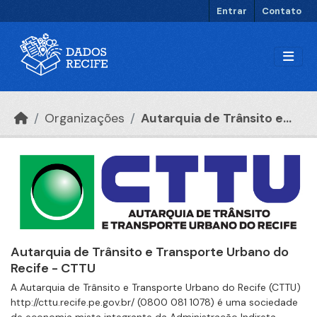
Ir para o conteúdo principal
Entrar
Contato
Organizações
Autarquia de Trânsito e...
Autarquia de Trânsito e Transporte Urbano do
Recife - CTTU
A Autarquia de Trânsito e Transporte Urbano do Recife (CTTU)
http://cttu.recife.pe.gov.br/ (0800 081 1078) é uma sociedade