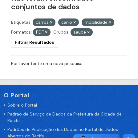
conjuntos de dados
Etiquetas:
carros
carro
mobilidade
Formatos:
PDF
Grupos:
saude
Filtrar Resultados
Por favor tente uma nova pesquisa.
O Portal
Sobre o Portal
Padrão de Serviço de Dados da Prefeitura da Cidade de
Recife
Padrões de Publicação dos Dados no Portal de Dados
Abertos do Recife