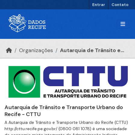
Ir para o conteúdo principal
Entrar
Contato
Organizações
Autarquia de Trânsito e...
Autarquia de Trânsito e Transporte Urbano do
Recife - CTTU
A Autarquia de Trânsito e Transporte Urbano do Recife (CTTU)
http://cttu.recife.pe.gov.br/ (0800 081 1078) é uma sociedade