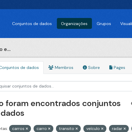
Conjuntos de dados
Organizações
Grupos
Visua
 e...
Conjuntos de dados
Membros
Sobre
Pages
o foram encontrados conjuntos
 dados
etas:
carros
carro
transito
veículo
radar