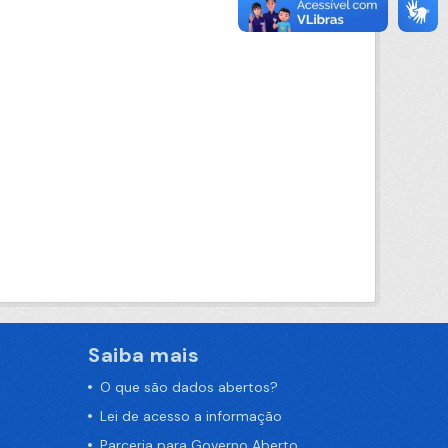
Saiba mais
O que são dados abertos?
Lei de acesso a informação
Parceria para Governo Aberto