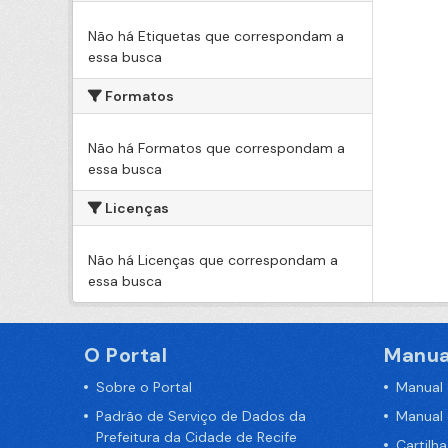
Não há Etiquetas que correspondam a
essa busca
Formatos
Não há Formatos que correspondam a
essa busca
Licenças
Não há Licenças que correspondam a
essa busca
O Portal
Manua
Sobre o Portal
Manual
Padrão de Serviço de Dados da
Manual
Prefeitura da Cidade de Recife
Cartilh