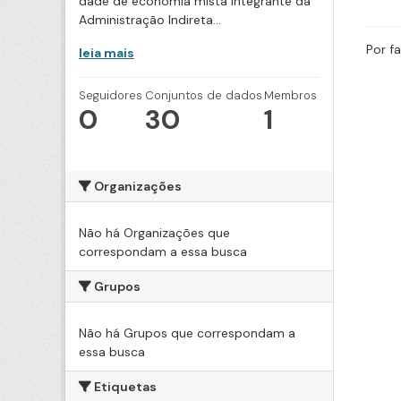
dade de economia mista integrante da
Administração Indireta...
Por f
leia mais
Seguidores
Conjuntos de dados
Membros
0
30
1
Organizações
Não há Organizações que
correspondam a essa busca
Grupos
Não há Grupos que correspondam a
essa busca
Etiquetas