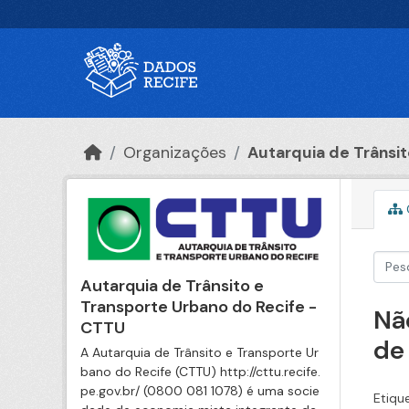
Ir para o conteúdo principal
Organizações
Autarquia de Trânsito
Autarquia de Trânsito e
Transporte Urbano do Recife -
Nã
CTTU
de
A Autarquia de Trânsito e Transporte Ur
bano do Recife (CTTU) http://cttu.recife.
pe.gov.br/ (0800 081 1078) é uma socie
Etiqu