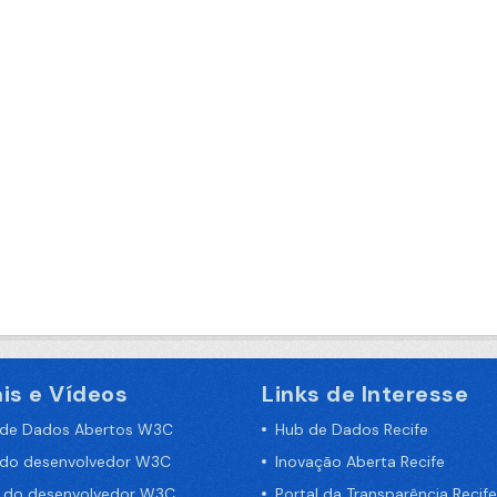
is e Vídeos
Links de Interesse
 de Dados Abertos W3C
Hub de Dados Recife
 do desenvolvedor W3C
Inovação Aberta Recife
a do desenvolvedor W3C
Portal da Transparência Recife